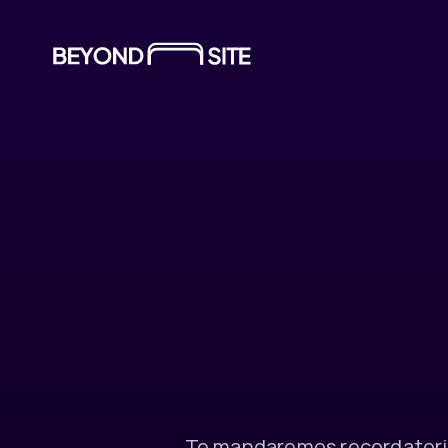
¡
G
r
a
l
l
a
Te mandaremos recordatorios