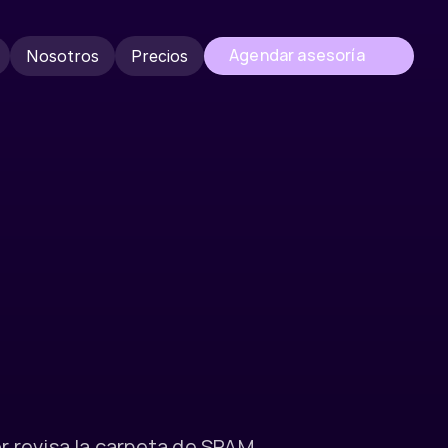
Agendar asesoría
Nosotros
Precios
Nosotros
Precios
s
t
e
t
u
c
o
 revisa la carpeta de SPAM. 