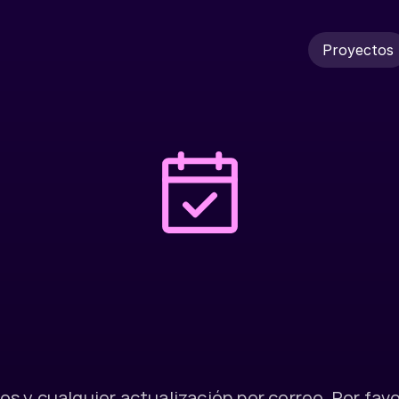
Proyectos
Proyectos
c
i
a
s
!
Y
a
a
g
e
n
d
a
m
a
d
a
d
i
a
g
n
ó
s
t
i
 y cualquier actualización por correo. Por favor